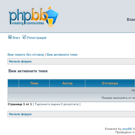
Вза
Влез
Регистрация
Виж темите без отговор
|
Виж активните теми
Начало форум
Виж активните теми
Теми
Автор
Отговори
Н
Покажи мненията от м
Страница
1
от
1
[ Търсенето върна 0 резултата ]
Начало форум
Powered by
phpBB
©
Преведено о