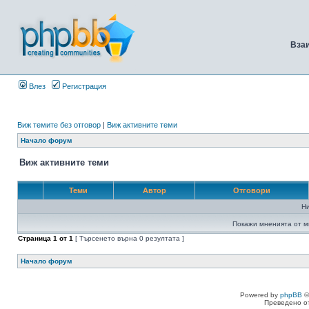
Вза
Влез
Регистрация
Виж темите без отговор
|
Виж активните теми
Начало форум
Виж активните теми
Теми
Автор
Отговори
Н
Покажи мненията от м
Страница
1
от
1
[ Търсенето върна 0 резултата ]
Начало форум
Powered by
phpBB
©
Преведено о