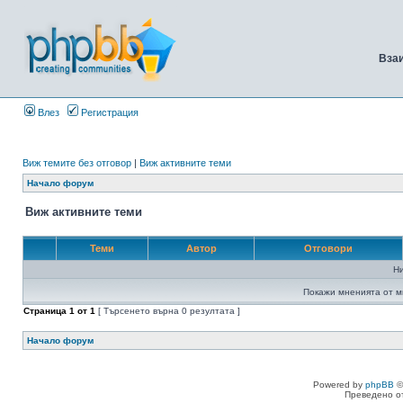
Вза
Влез
Регистрация
Виж темите без отговор
|
Виж активните теми
Начало форум
Виж активните теми
Теми
Автор
Отговори
Н
Покажи мненията от м
Страница
1
от
1
[ Търсенето върна 0 резултата ]
Начало форум
Powered by
phpBB
©
Преведено о