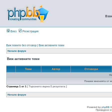
Вза
Влез
Регистрация
Виж темите без отговор
|
Виж активните теми
Начало форум
Виж активните теми
Теми
Автор
Отговори
Н
Покажи мненията от м
Страница
1
от
1
[ Търсенето върна 0 резултата ]
Начало форум
Powered by
phpBB
©
Преведено о