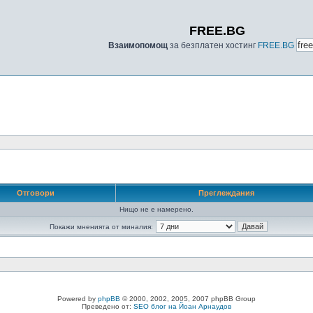
FREE.BG
Взаимопомощ
за безплатен хостинг
FREE.BG
Отговори
Преглеждания
Нищо не е намерено.
Покажи мненията от миналия:
Powered by
phpBB
© 2000, 2002, 2005, 2007 phpBB Group
Преведено от:
SEO блог на Йоан Арнаудов