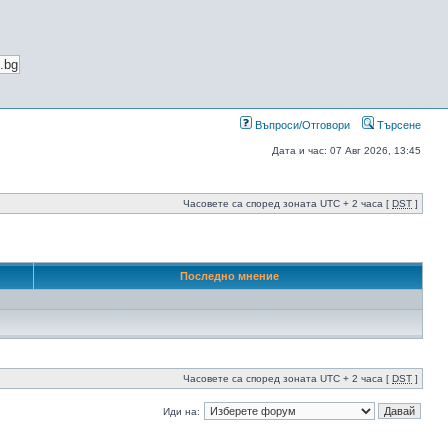
Въпроси/Отговори
Търсене
Дата и час: 07 Авг 2026, 13:45
Часовете са според зоната UTC + 2 часа [
DST
]
Последно мнение
Часовете са според зоната UTC + 2 часа [
DST
]
Иди на: