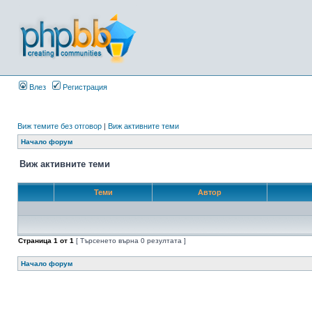
Влез
Регистрация
Виж темите без отговор
|
Виж активните теми
Начало форум
Виж активните теми
Теми
Автор
Страница
1
от
1
[ Търсенето върна 0 резултата ]
Начало форум