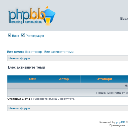
Вза
Влез
Регистрация
Виж темите без отговор
|
Виж активните теми
Начало форум
Виж активните теми
Теми
Автор
Отговори
Н
Покажи мненията от м
Страница
1
от
1
[ Търсенето върна 0 резултата ]
Начало форум
Powered by
phpBB
©
Преведено о