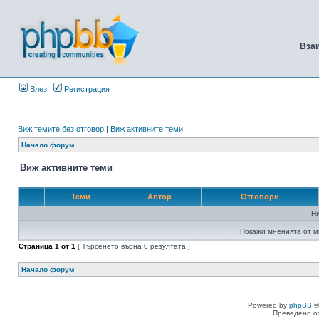
Вза
Влез
Регистрация
Виж темите без отговор
|
Виж активните теми
Начало форум
Виж активните теми
Теми
Автор
Отговори
Н
Покажи мненията от м
Страница
1
от
1
[ Търсенето върна 0 резултата ]
Начало форум
Powered by
phpBB
©
Преведено о