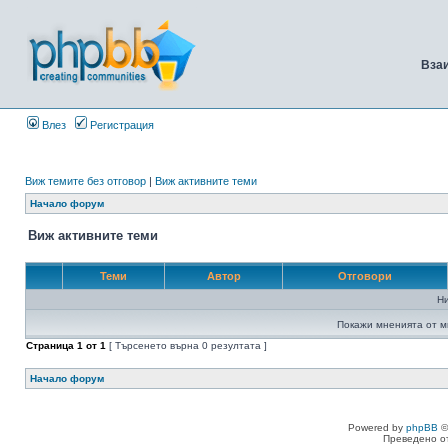
Вза
Влез
Регистрация
Виж темите без отговор
|
Виж активните теми
Начало форум
Виж активните теми
Теми
Автор
Отговори
Н
Покажи мненията от м
Страница
1
от
1
[ Търсенето върна 0 резултата ]
Начало форум
Powered by
phpBB
©
Преведено о