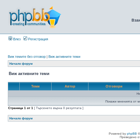
Вза
Влез
Регистрация
Виж темите без отговор
|
Виж активните теми
Начало форум
Виж активните теми
Теми
Автор
Отговори
Н
Покажи мненията от м
Страница
1
от
1
[ Търсенето върна 0 резултата ]
Начало форум
Powered by
phpBB
©
Преведено о