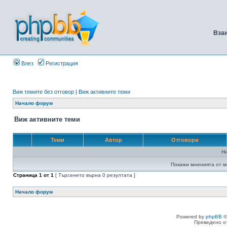
Вза
Влез
Регистрация
Виж темите без отговор
|
Виж активните теми
Начало форум
Виж активните теми
Теми
Автор
Отговори
Н
Покажи мненията от м
Страница
1
от
1
[ Търсенето върна 0 резултата ]
Начало форум
Powered by
phpBB
©
Преведено о