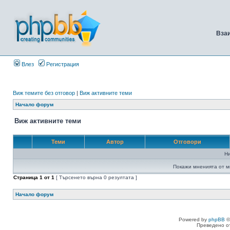
Вза
Влез
Регистрация
Виж темите без отговор
|
Виж активните теми
Начало форум
Виж активните теми
Теми
Автор
Отговори
Н
Покажи мненията от м
Страница
1
от
1
[ Търсенето върна 0 резултата ]
Начало форум
Powered by
phpBB
©
Преведено о