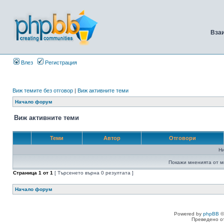
Вза
Влез
Регистрация
Виж темите без отговор
|
Виж активните теми
Начало форум
Виж активните теми
Теми
Автор
Отговори
Н
Покажи мненията от м
Страница
1
от
1
[ Търсенето върна 0 резултата ]
Начало форум
Powered by
phpBB
©
Преведено о