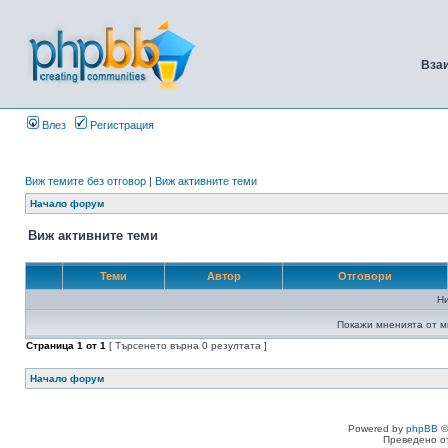
Вза
Влез
Регистрация
Виж темите без отговор
|
Виж активните теми
Начало форум
Виж активните теми
Теми
Автор
Отговори
Н
Покажи мненията от м
Страница
1
от
1
[ Търсенето върна 0 резултата ]
Начало форум
Powered by
phpBB
©
Преведено о