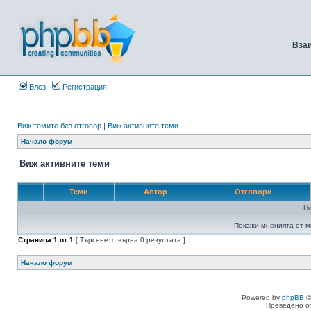
Вза
Влез
Регистрация
Виж темите без отговор
|
Виж активните теми
Начало форум
Виж активните теми
Теми
Автор
Отговори
Н
Покажи мненията от м
Страница
1
от
1
[ Търсенето върна 0 резултата ]
Начало форум
Powered by
phpBB
©
Преведено о