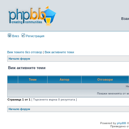
Вза
Влез
Регистрация
Виж темите без отговор
|
Виж активните теми
Начало форум
Виж активните теми
Теми
Автор
Отговори
Н
Покажи мненията от м
Страница
1
от
1
[ Търсенето върна 0 резултата ]
Начало форум
Powered by
phpBB
©
Преведено о