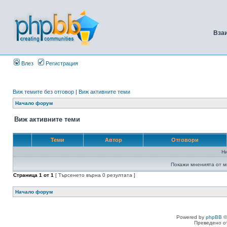
Вза
Влез
Регистрация
Виж темите без отговор
|
Виж активните теми
Начало форум
Виж активните теми
Теми
Автор
Отговори
Н
Покажи мненията от м
Страница
1
от
1
[ Търсенето върна 0 резултата ]
Начало форум
Powered by
phpBB
©
Преведено о