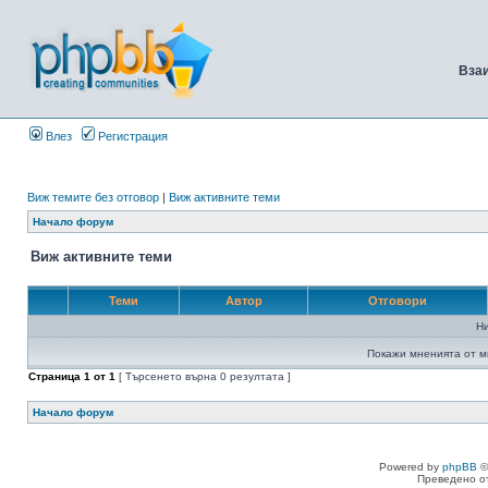
Вза
Влез
Регистрация
Виж темите без отговор
|
Виж активните теми
Начало форум
Виж активните теми
Теми
Автор
Отговори
Н
Покажи мненията от м
Страница
1
от
1
[ Търсенето върна 0 резултата ]
Начало форум
Powered by
phpBB
©
Преведено о