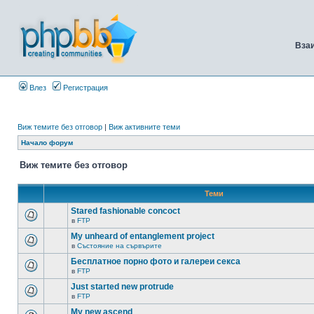
Вза
Влез
Регистрация
Виж темите без отговор
|
Виж активните теми
Начало форум
Виж темите без отговор
Теми
Stared fashionable concoct
в
FTP
My unheard of entanglement project
в
Състояние на сървърите
Бесплатное порно фото и галереи секса
в
FTP
Just started new protrude
в
FTP
My new ascend