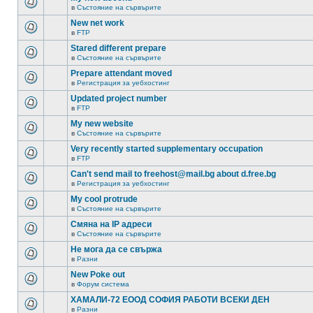
в
Състояние на сървърите
New net work
в
FTP
Stared different prepare
в
Състояние на сървърите
Prepare attendant moved
в
Регистрация за уебхостинг
Updated project number
в
FTP
My new website
в
Състояние на сървърите
Very recently started supplementary occupation
в
FTP
Can't send mail to freehost@mail.bg about d.free.bg
в
Регистрация за уебхостинг
My cool protrude
в
Състояние на сървърите
Смяна на IP адреси
в
Състояние на сървърите
Не мога да се свържа
в
Разни
New Poke out
в
Форум система
ХАМАЛИ-72 ЕООД СОФИЯ РАБОТИ ВСЕКИ ДЕН
в
Разни