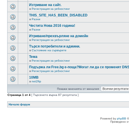
Изтриване на сайт.
в
Регистрация за уебхостинг
THIS_SITE_HAS_BEEN_DISABLED
в
Разни
Честита Нова 2016 година!
в
Разни
Итриване/прехвърляне на домейн
в
Регистрация за уебхостинг
Търся потребители и админи.
в
Състояние на сървърите
Тема
в
Регистрация за уебхостинг
Подържа ли Free.bg е-поща?Могат ли да се променят DN
в
Регистрация за уебхостинг
10MB
в
net2ftp
Покажи мненията от миналия:
Страница
1
от
4
[ Търсенето върна 87 резултата ]
Начало форум
Powered by
phpBB
©
Преведено о