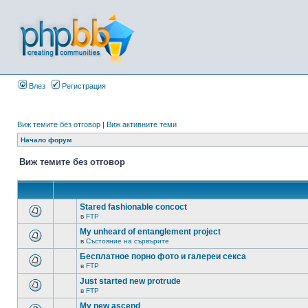
Влез
Регистрация
Виж темите без отговор
|
Виж активните теми
Начало форум
Виж темите без отговор
Stared fashionable concoct
в
FTP
My unheard of entanglement project
в
Състояние на сървърите
Бесплатное порно фото и галереи секса
в
FTP
Just started new protrude
в
FTP
My new ascend