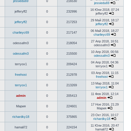
jessiedu69
0
216530
jessiedu69
16 Юни 2018, 07:24
jefferyff2
0
232996
jefferyff2
29 Май 2018, 18:17
jefferyff2
0
217253
jefferyff2
06 Май 2018, 18:27
charlieyc69
0
217147
charlieyc69
27 Апр 2018, 16:51
odessafm3
0
218054
odessafm3
10 Апр 2018, 00:56
odessafm3
0
215500
odessafm3
04 Апр 2018, 04:36
terryox1
0
209424
terryox1
03 Апр 2018, 11:15
freehost
0
212978
freehost
13 Мар 2018, 11:04
terryox1
0
213269
terryox1
11 Фев 2018, 12:14
admin
0
205413
admin
17 Ное 2016, 21:29
Мария
0
224601
Мария
23 Окт 2016, 10:17
richardky18
0
375865
richardky18
11 Юли 2016, 20:47
hamali72
0
224154
hamali72