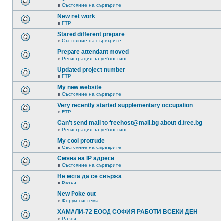
в
Състояние на сървърите
New net work
в
FTP
Stared different prepare
в
Състояние на сървърите
Prepare attendant moved
в
Регистрация за уебхостинг
Updated project number
в
FTP
My new website
в
Състояние на сървърите
Very recently started supplementary occupation
в
FTP
Can't send mail to freehost@mail.bg about d.free.bg
в
Регистрация за уебхостинг
My cool protrude
в
Състояние на сървърите
Смяна на IP адреси
в
Състояние на сървърите
Не мога да се свържа
в
Разни
New Poke out
в
Форум система
ХАМАЛИ-72 ЕООД СОФИЯ РАБОТИ ВСЕКИ ДЕН
в
Разни