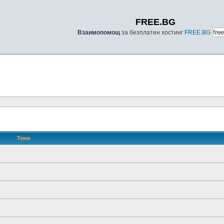
FREE.BG
Взаимопомощ
за безплатен хостинг
FREE.BG
Теми