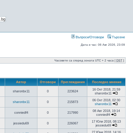
Въпроси/Отговори
Търсене
Дата и час: 06 Авг 2026, 23:09
Часовете са според зоната UTC + 2 часа [
DST
]
Автор
Отговори
Преглеждания
Последно мнение
16 Окт 2018, 21:59
sharonbx11
0
223624
sharonbx11
06 Окт 2018, 02:30
sharonbx11
0
215873
sharonbx11
08 Авг 2018, 19:14
conniedf4
0
217990
conniedf4
17 Юли 2018, 08:13
jessiedu69
0
226067
jessiedu69
27 Юни 2018, 14:16