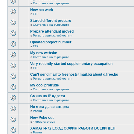
в
Състояние на сървърите
New net work
в
FTP
Stared different prepare
в
Състояние на сървърите
Prepare attendant moved
в
Регистрация за уебхостинг
Updated project number
в
FTP
My new website
в
Състояние на сървърите
Very recently started supplementary occupation
в
FTP
Can't send mail to freehost@mail.bg about d.free.bg
в
Регистрация за уебхостинг
My cool protrude
в
Състояние на сървърите
Смяна на IP адреси
в
Състояние на сървърите
Не мога да се свържа
в
Разни
New Poke out
в
Форум система
ХАМАЛИ-72 ЕООД СОФИЯ РАБОТИ ВСЕКИ ДЕН
в
Разни