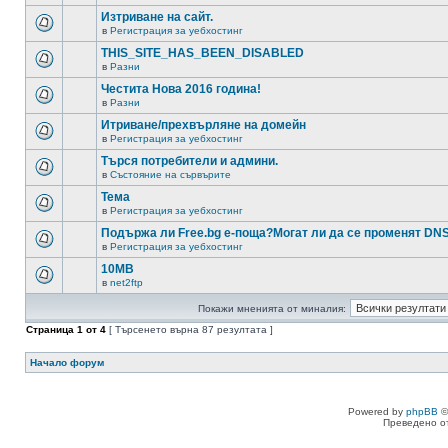
Изтриване на сайт.
в
Регистрация за уебхостинг
THIS_SITE_HAS_BEEN_DISABLED
в
Разни
Честита Нова 2016 година!
в
Разни
Итриване/прехвърляне на домейн
в
Регистрация за уебхостинг
Търся потребители и админи.
в
Състояние на сървърите
Тема
в
Регистрация за уебхостинг
Подържа ли Free.bg е-поща?Могат ли да се променят DN
в
Регистрация за уебхостинг
10MB
в
net2ftp
Покажи мненията от миналия:
Страница
1
от
4
[ Търсенето върна 87 резултата ]
Начало форум
Powered by
phpBB
©
Преведено о