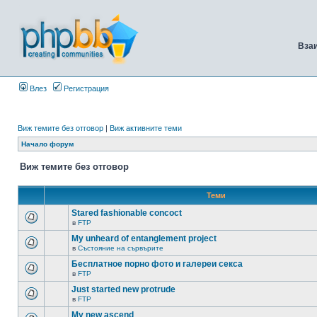
Вза
Влез
Регистрация
Виж темите без отговор
|
Виж активните теми
Начало форум
Виж темите без отговор
Теми
Stared fashionable concoct
в
FTP
My unheard of entanglement project
в
Състояние на сървърите
Бесплатное порно фото и галереи секса
в
FTP
Just started new protrude
в
FTP
My new ascend