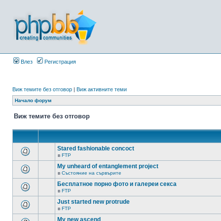
Влез
Регистрация
Виж темите без отговор
|
Виж активните теми
Начало форум
Виж темите без отговор
Stared fashionable concoct
в
FTP
My unheard of entanglement project
в
Състояние на сървърите
Бесплатное порно фото и галереи секса
в
FTP
Just started new protrude
в
FTP
My new ascend