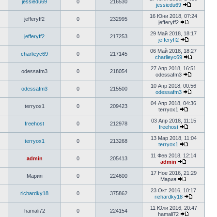
jessiedu69
0
216530
jessiedu69
16 Юни 2018, 07:24
jefferyff2
0
232995
jefferyff2
29 Май 2018, 18:17
jefferyff2
0
217253
jefferyff2
06 Май 2018, 18:27
charlieyc69
0
217145
charlieyc69
27 Апр 2018, 16:51
odessafm3
0
218054
odessafm3
10 Апр 2018, 00:56
odessafm3
0
215500
odessafm3
04 Апр 2018, 04:36
terryox1
0
209423
terryox1
03 Апр 2018, 11:15
freehost
0
212978
freehost
13 Мар 2018, 11:04
terryox1
0
213268
terryox1
11 Фев 2018, 12:14
admin
0
205413
admin
17 Ное 2016, 21:29
Мария
0
224600
Мария
23 Окт 2016, 10:17
richardky18
0
375862
richardky18
11 Юли 2016, 20:47
hamali72
0
224154
hamali72