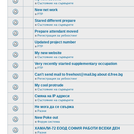
в
Състояние на сървърите
New net work
в
FTP
Stared different prepare
в
Състояние на сървърите
Prepare attendant moved
в
Регистрация за уебхостинг
Updated project number
в
FTP
My new website
в
Състояние на сървърите
Very recently started supplementary occupation
в
FTP
Can't send mail to freehost@mail.bg about d.free.bg
в
Регистрация за уебхостинг
My cool protrude
в
Състояние на сървърите
Смяна на IP адреси
в
Състояние на сървърите
Не мога да се свържа
в
Разни
New Poke out
в
Форум система
ХАМАЛИ-72 ЕООД СОФИЯ РАБОТИ ВСЕКИ ДЕН
в
Разни