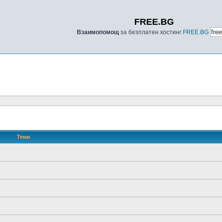
FREE.BG
Взаимопомощ
за безплатен хостинг
FREE.BG
Теми