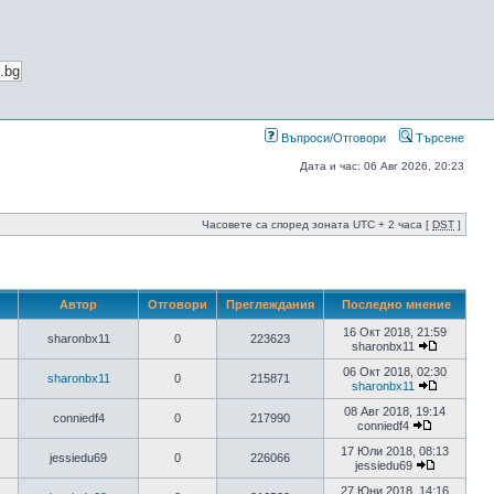
Въпроси/Отговори
Търсене
Дата и час: 06 Авг 2026, 20:23
Часовете са според зоната UTC + 2 часа [
DST
]
Автор
Отговори
Преглеждания
Последно мнение
16 Окт 2018, 21:59
sharonbx11
0
223623
sharonbx11
06 Окт 2018, 02:30
sharonbx11
0
215871
sharonbx11
08 Авг 2018, 19:14
conniedf4
0
217990
conniedf4
17 Юли 2018, 08:13
jessiedu69
0
226066
jessiedu69
27 Юни 2018, 14:16