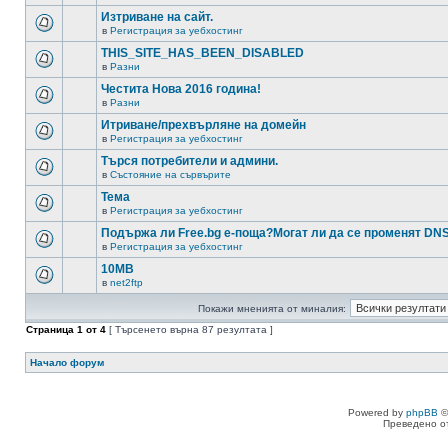
Изтриване на сайт.
в
Регистрация за уебхостинг
THIS_SITE_HAS_BEEN_DISABLED
в
Разни
Честита Нова 2016 година!
в
Разни
Итриване/прехвърляне на домейн
в
Регистрация за уебхостинг
Търся потребители и админи.
в
Състояние на сървърите
Тема
в
Регистрация за уебхостинг
Подържа ли Free.bg е-поща?Могат ли да се променят DN
в
Регистрация за уебхостинг
10MB
в
net2ftp
Покажи мненията от миналия:
Страница
1
от
4
[ Търсенето върна 87 резултата ]
Начало форум
Powered by
phpBB
©
Преведено о