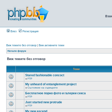
Вза
Влез
Регистрация
Виж темите без отговор
|
Виж активните теми
Начало форум
Виж темите без отговор
Теми
Stared fashionable concoct
в
FTP
My unheard of entanglement project
в
Състояние на сървърите
Бесплатное порно фото и галереи секса
в
FTP
Just started new protrude
в
FTP
My new ascend