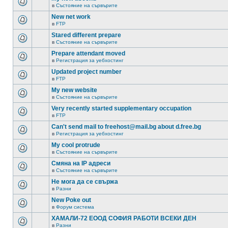
в
Състояние на сървърите
New net work
в
FTP
Stared different prepare
в
Състояние на сървърите
Prepare attendant moved
в
Регистрация за уебхостинг
Updated project number
в
FTP
My new website
в
Състояние на сървърите
Very recently started supplementary occupation
в
FTP
Can't send mail to freehost@mail.bg about d.free.bg
в
Регистрация за уебхостинг
My cool protrude
в
Състояние на сървърите
Смяна на IP адреси
в
Състояние на сървърите
Не мога да се свържа
в
Разни
New Poke out
в
Форум система
ХАМАЛИ-72 ЕООД СОФИЯ РАБОТИ ВСЕКИ ДЕН
в
Разни