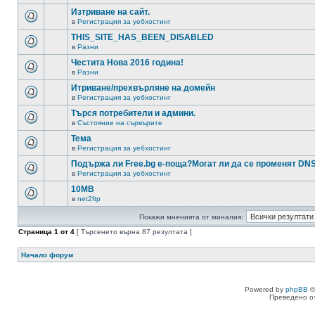
Изтриване на сайт.
в
Регистрация за уебхостинг
THIS_SITE_HAS_BEEN_DISABLED
в
Разни
Честита Нова 2016 година!
в
Разни
Итриване/прехвърляне на домейн
в
Регистрация за уебхостинг
Търся потребители и админи.
в
Състояние на сървърите
Тема
в
Регистрация за уебхостинг
Подържа ли Free.bg е-поща?Могат ли да се променят DN
в
Регистрация за уебхостинг
10MB
в
net2ftp
Покажи мненията от миналия:
Страница
1
от
4
[ Търсенето върна 87 резултата ]
Начало форум
Powered by
phpBB
©
Преведено о