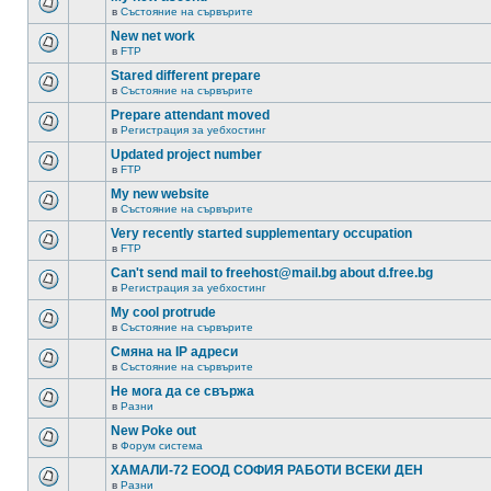
в
Състояние на сървърите
New net work
в
FTP
Stared different prepare
в
Състояние на сървърите
Prepare attendant moved
в
Регистрация за уебхостинг
Updated project number
в
FTP
My new website
в
Състояние на сървърите
Very recently started supplementary occupation
в
FTP
Can't send mail to freehost@mail.bg about d.free.bg
в
Регистрация за уебхостинг
My cool protrude
в
Състояние на сървърите
Смяна на IP адреси
в
Състояние на сървърите
Не мога да се свържа
в
Разни
New Poke out
в
Форум система
ХАМАЛИ-72 ЕООД СОФИЯ РАБОТИ ВСЕКИ ДЕН
в
Разни