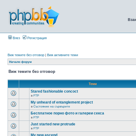
Вза
Влез
Регистрация
Виж темите без отговор
|
Виж активните теми
Начало форум
Виж темите без отговор
Теми
Stared fashionable concoct
в
FTP
My unheard of entanglement project
в
Състояние на сървърите
Бесплатное порно фото и галереи секса
в
FTP
Just started new protrude
в
FTP
My new ascend