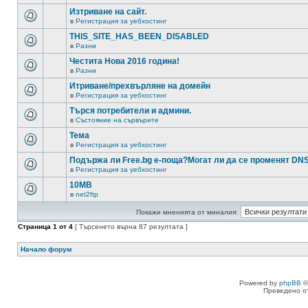
Изтриване на сайт.
в
Регистрация за уебхостинг
THIS_SITE_HAS_BEEN_DISABLED
в
Разни
Честита Нова 2016 година!
в
Разни
Итриване/прехвърляне на домейн
в
Регистрация за уебхостинг
Търся потребители и админи.
в
Състояние на сървърите
Тема
в
Регистрация за уебхостинг
Подържа ли Free.bg е-поща?Могат ли да се променят DN
в
Регистрация за уебхостинг
10MB
в
net2ftp
Покажи мненията от миналия:
Страница
1
от
4
[ Търсенето върна 87 резултата ]
Начало форум
Powered by
phpBB
©
Преведено о