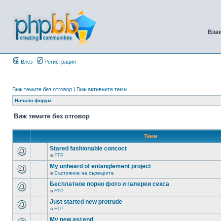
Вза
Влез
Регистрация
Виж темите без отговор
|
Виж активните теми
Начало форум
Виж темите без отговор
Теми
Stared fashionable concoct
в
FTP
My unheard of entanglement project
в
Състояние на сървърите
Бесплатное порно фото и галереи секса
в
FTP
Just started new protrude
в
FTP
My new ascend