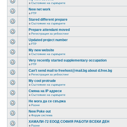
в
Състояние на сървърите
New net work
в
FTP
Stared different prepare
в
Състояние на сървърите
Prepare attendant moved
в
Регистрация за уебхостинг
Updated project number
в
FTP
My new website
в
Състояние на сървърите
Very recently started supplementary occupation
в
FTP
Can't send mail to freehost@mail.bg about d.free.bg
в
Регистрация за уебхостинг
My cool protrude
в
Състояние на сървърите
Смяна на IP адреси
в
Състояние на сървърите
Не мога да се свържа
в
Разни
New Poke out
в
Форум система
ХАМАЛИ-72 ЕООД СОФИЯ РАБОТИ ВСЕКИ ДЕН
в
Разни