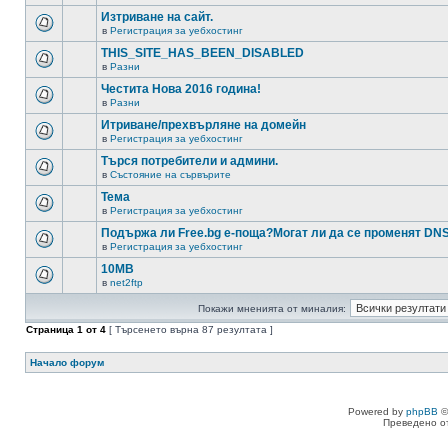
Изтриване на сайт.
в
Регистрация за уебхостинг
THIS_SITE_HAS_BEEN_DISABLED
в
Разни
Честита Нова 2016 година!
в
Разни
Итриване/прехвърляне на домейн
в
Регистрация за уебхостинг
Търся потребители и админи.
в
Състояние на сървърите
Тема
в
Регистрация за уебхостинг
Подържа ли Free.bg е-поща?Могат ли да се променят DN
в
Регистрация за уебхостинг
10MB
в
net2ftp
Покажи мненията от миналия:
Страница
1
от
4
[ Търсенето върна 87 резултата ]
Начало форум
Powered by
phpBB
©
Преведено о