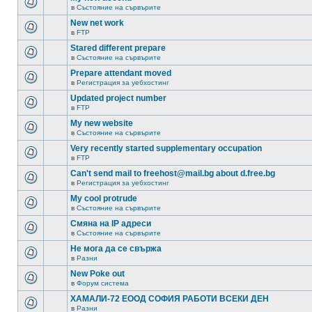
в
Състояние на сървърите
New net work
в
FTP
Stared different prepare
в
Състояние на сървърите
Prepare attendant moved
в
Регистрация за уебхостинг
Updated project number
в
FTP
My new website
в
Състояние на сървърите
Very recently started supplementary occupation
в
FTP
Can't send mail to freehost@mail.bg about d.free.bg
в
Регистрация за уебхостинг
My cool protrude
в
Състояние на сървърите
Смяна на IP адреси
в
Състояние на сървърите
Не мога да се свържа
в
Разни
New Poke out
в
Форум система
ХАМАЛИ-72 ЕООД СОФИЯ РАБОТИ ВСЕКИ ДЕН
в
Разни