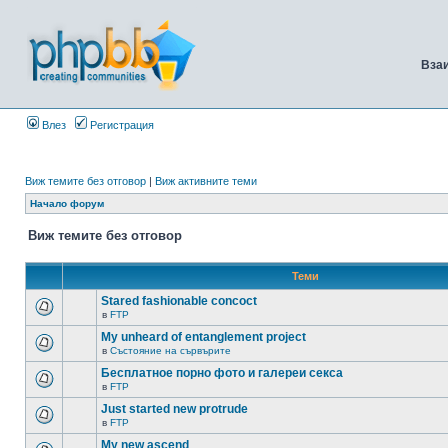
Вза
Влез
Регистрация
Виж темите без отговор
|
Виж активните теми
Начало форум
Виж темите без отговор
Теми
Stared fashionable concoct
в
FTP
My unheard of entanglement project
в
Състояние на сървърите
Бесплатное порно фото и галереи секса
в
FTP
Just started new protrude
в
FTP
My new ascend