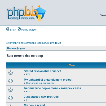
Вза
Влез
Регистрация
Виж темите без отговор
|
Виж активните теми
Начало форум
Виж темите без отговор
Теми
Stared fashionable concoct
в
FTP
My unheard of entanglement project
в
Състояние на сървърите
Бесплатное порно фото и галереи секса
в
FTP
Just started new protrude
в
FTP
My new ascend