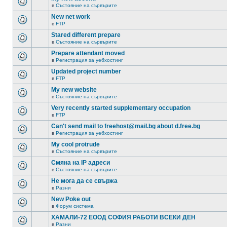
в
Състояние на сървърите
New net work
в
FTP
Stared different prepare
в
Състояние на сървърите
Prepare attendant moved
в
Регистрация за уебхостинг
Updated project number
в
FTP
My new website
в
Състояние на сървърите
Very recently started supplementary occupation
в
FTP
Can't send mail to freehost@mail.bg about d.free.bg
в
Регистрация за уебхостинг
My cool protrude
в
Състояние на сървърите
Смяна на IP адреси
в
Състояние на сървърите
Не мога да се свържа
в
Разни
New Poke out
в
Форум система
ХАМАЛИ-72 ЕООД СОФИЯ РАБОТИ ВСЕКИ ДЕН
в
Разни