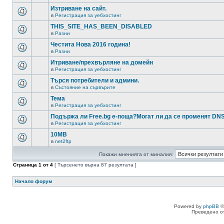
Изтриване на сайт.
в
Регистрация за уебхостинг
THIS_SITE_HAS_BEEN_DISABLED
в
Разни
Честита Нова 2016 година!
в
Разни
Итриване/прехвърляне на домейн
в
Регистрация за уебхостинг
Търся потребители и админи.
в
Състояние на сървърите
Тема
в
Регистрация за уебхостинг
Подържа ли Free.bg е-поща?Могат ли да се променят DN
в
Регистрация за уебхостинг
10MB
в
net2ftp
Покажи мненията от миналия:
Страница
1
от
4
[ Търсенето върна 87 резултата ]
Начало форум
Powered by
phpBB
©
Преведено о