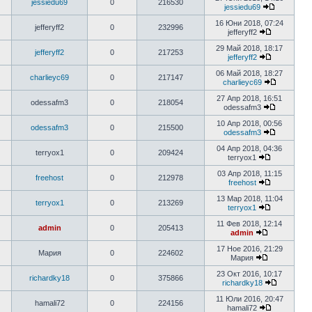
jessiedu69
0
216530
jessiedu69
16 Юни 2018, 07:24
jefferyff2
0
232996
jefferyff2
29 Май 2018, 18:17
jefferyff2
0
217253
jefferyff2
06 Май 2018, 18:27
charlieyc69
0
217147
charlieyc69
27 Апр 2018, 16:51
odessafm3
0
218054
odessafm3
10 Апр 2018, 00:56
odessafm3
0
215500
odessafm3
04 Апр 2018, 04:36
terryox1
0
209424
terryox1
03 Апр 2018, 11:15
freehost
0
212978
freehost
13 Мар 2018, 11:04
terryox1
0
213269
terryox1
11 Фев 2018, 12:14
admin
0
205413
admin
17 Ное 2016, 21:29
Мария
0
224602
Мария
23 Окт 2016, 10:17
richardky18
0
375866
richardky18
11 Юли 2016, 20:47
hamali72
0
224156
hamali72