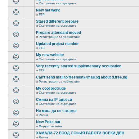
в
Състояние на сървърите
New net work
в
FTP
Stared different prepare
в
Състояние на сървърите
Prepare attendant moved
в
Регистрация за уебхостинг
Updated project number
в
FTP
My new website
в
Състояние на сървърите
Very recently started supplementary occupation
в
FTP
Can't send mail to freehost@mail.bg about d.free.bg
в
Регистрация за уебхостинг
My cool protrude
в
Състояние на сървърите
Смяна на IP адреси
в
Състояние на сървърите
Не мога да се свържа
в
Разни
New Poke out
в
Форум система
ХАМАЛИ-72 ЕООД СОФИЯ РАБОТИ ВСЕКИ ДЕН
в
Разни