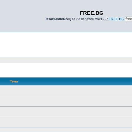
FREE.BG
Взаимопомощ
за безплатен хостинг
FREE.BG
Теми