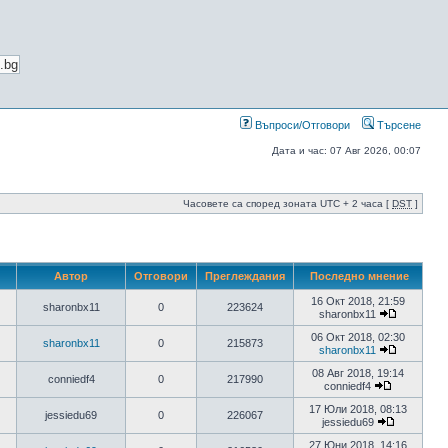
Въпроси/Отговори
Търсене
Дата и час: 07 Авг 2026, 00:07
Часовете са според зоната UTC + 2 часа [
DST
]
Автор
Отговори
Преглеждания
Последно мнение
16 Окт 2018, 21:59
sharonbx11
0
223624
sharonbx11
06 Окт 2018, 02:30
sharonbx11
0
215873
sharonbx11
08 Авг 2018, 19:14
conniedf4
0
217990
conniedf4
17 Юли 2018, 08:13
jessiedu69
0
226067
jessiedu69
27 Юни 2018, 14:16