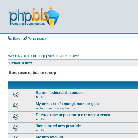
Влез
Регистрация
Виж темите без отговор
|
Виж активните теми
Начало форум
Виж темите без отговор
Stared fashionable concoct
в
FTP
My unheard of entanglement project
в
Състояние на сървърите
Бесплатное порно фото и галереи секса
в
FTP
Just started new protrude
в
FTP
My new ascend