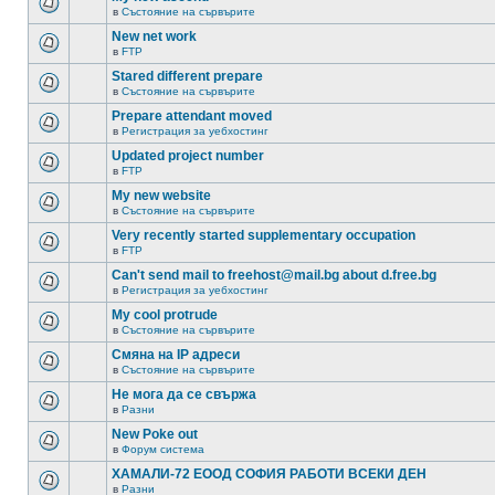
в
Състояние на сървърите
New net work
в
FTP
Stared different prepare
в
Състояние на сървърите
Prepare attendant moved
в
Регистрация за уебхостинг
Updated project number
в
FTP
My new website
в
Състояние на сървърите
Very recently started supplementary occupation
в
FTP
Can't send mail to freehost@mail.bg about d.free.bg
в
Регистрация за уебхостинг
My cool protrude
в
Състояние на сървърите
Смяна на IP адреси
в
Състояние на сървърите
Не мога да се свържа
в
Разни
New Poke out
в
Форум система
ХАМАЛИ-72 ЕООД СОФИЯ РАБОТИ ВСЕКИ ДЕН
в
Разни