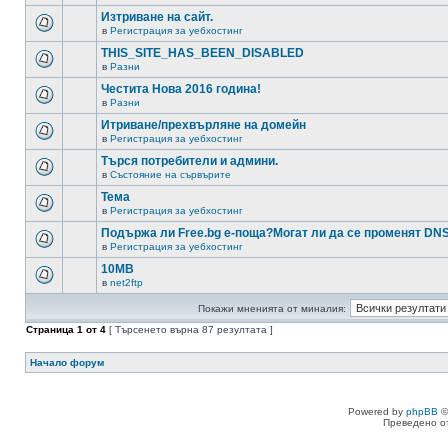
Изтриване на сайт.
в
Регистрация за уебхостинг
THIS_SITE_HAS_BEEN_DISABLED
в
Разни
Честита Нова 2016 година!
в
Разни
Итриване/прехвърляне на домейн
в
Регистрация за уебхостинг
Търся потребители и админи.
в
Състояние на сървърите
Тема
в
Регистрация за уебхостинг
Подържа ли Free.bg е-поща?Могат ли да се променят DN
в
Регистрация за уебхостинг
10MB
в
net2ftp
Покажи мненията от миналия:
Страница
1
от
4
[ Търсенето върна 87 резултата ]
Начало форум
Powered by
phpBB
©
Преведено о