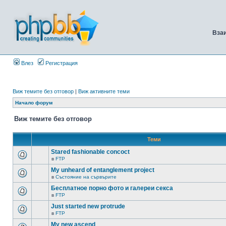
Вза
Влез
Регистрация
Виж темите без отговор
|
Виж активните теми
Начало форум
Виж темите без отговор
Теми
Stared fashionable concoct
в
FTP
My unheard of entanglement project
в
Състояние на сървърите
Бесплатное порно фото и галереи секса
в
FTP
Just started new protrude
в
FTP
My new ascend