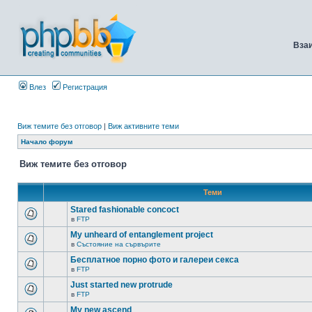
Вза
Влез
Регистрация
Виж темите без отговор
|
Виж активните теми
Начало форум
Виж темите без отговор
Теми
Stared fashionable concoct
в
FTP
My unheard of entanglement project
в
Състояние на сървърите
Бесплатное порно фото и галереи секса
в
FTP
Just started new protrude
в
FTP
My new ascend