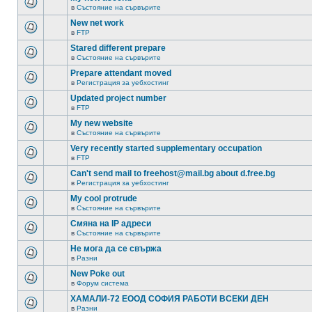
в
Състояние на сървърите
New net work
в
FTP
Stared different prepare
в
Състояние на сървърите
Prepare attendant moved
в
Регистрация за уебхостинг
Updated project number
в
FTP
My new website
в
Състояние на сървърите
Very recently started supplementary occupation
в
FTP
Can't send mail to freehost@mail.bg about d.free.bg
в
Регистрация за уебхостинг
My cool protrude
в
Състояние на сървърите
Смяна на IP адреси
в
Състояние на сървърите
Не мога да се свържа
в
Разни
New Poke out
в
Форум система
ХАМАЛИ-72 ЕООД СОФИЯ РАБОТИ ВСЕКИ ДЕН
в
Разни