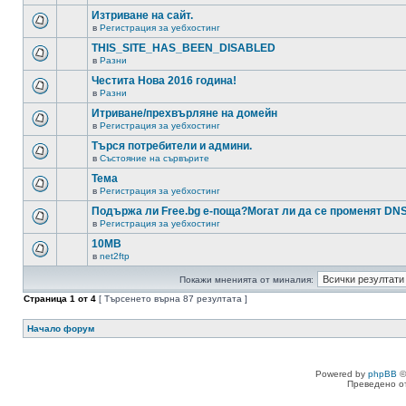
Изтриване на сайт.
в
Регистрация за уебхостинг
THIS_SITE_HAS_BEEN_DISABLED
в
Разни
Честита Нова 2016 година!
в
Разни
Итриване/прехвърляне на домейн
в
Регистрация за уебхостинг
Търся потребители и админи.
в
Състояние на сървърите
Тема
в
Регистрация за уебхостинг
Подържа ли Free.bg е-поща?Могат ли да се променят DN
в
Регистрация за уебхостинг
10MB
в
net2ftp
Покажи мненията от миналия:
Страница
1
от
4
[ Търсенето върна 87 резултата ]
Начало форум
Powered by
phpBB
©
Преведено о