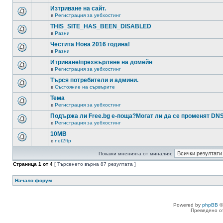
Изтриване на сайт.
в
Регистрация за уебхостинг
THIS_SITE_HAS_BEEN_DISABLED
в
Разни
Честита Нова 2016 година!
в
Разни
Итриване/прехвърляне на домейн
в
Регистрация за уебхостинг
Търся потребители и админи.
в
Състояние на сървърите
Тема
в
Регистрация за уебхостинг
Подържа ли Free.bg е-поща?Могат ли да се променят DN
в
Регистрация за уебхостинг
10MB
в
net2ftp
Покажи мненията от миналия:
Страница
1
от
4
[ Търсенето върна 87 резултата ]
Начало форум
Powered by
phpBB
©
Преведено о