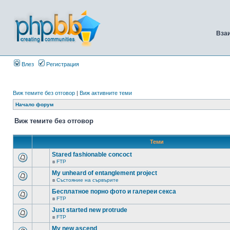
Вза
Влез
Регистрация
Виж темите без отговор
|
Виж активните теми
Начало форум
Виж темите без отговор
Теми
Stared fashionable concoct
в
FTP
My unheard of entanglement project
в
Състояние на сървърите
Бесплатное порно фото и галереи секса
в
FTP
Just started new protrude
в
FTP
My new ascend