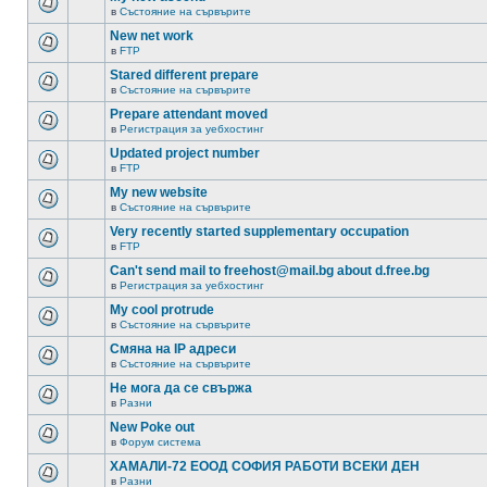
в
Състояние на сървърите
New net work
в
FTP
Stared different prepare
в
Състояние на сървърите
Prepare attendant moved
в
Регистрация за уебхостинг
Updated project number
в
FTP
My new website
в
Състояние на сървърите
Very recently started supplementary occupation
в
FTP
Can't send mail to freehost@mail.bg about d.free.bg
в
Регистрация за уебхостинг
My cool protrude
в
Състояние на сървърите
Смяна на IP адреси
в
Състояние на сървърите
Не мога да се свържа
в
Разни
New Poke out
в
Форум система
ХАМАЛИ-72 ЕООД СОФИЯ РАБОТИ ВСЕКИ ДЕН
в
Разни