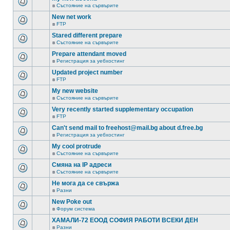
в
Състояние на сървърите
New net work
в
FTP
Stared different prepare
в
Състояние на сървърите
Prepare attendant moved
в
Регистрация за уебхостинг
Updated project number
в
FTP
My new website
в
Състояние на сървърите
Very recently started supplementary occupation
в
FTP
Can't send mail to freehost@mail.bg about d.free.bg
в
Регистрация за уебхостинг
My cool protrude
в
Състояние на сървърите
Смяна на IP адреси
в
Състояние на сървърите
Не мога да се свържа
в
Разни
New Poke out
в
Форум система
ХАМАЛИ-72 ЕООД СОФИЯ РАБОТИ ВСЕКИ ДЕН
в
Разни