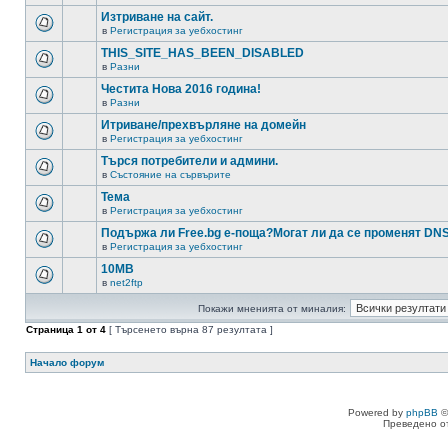
Изтриване на сайт.
в
Регистрация за уебхостинг
THIS_SITE_HAS_BEEN_DISABLED
в
Разни
Честита Нова 2016 година!
в
Разни
Итриване/прехвърляне на домейн
в
Регистрация за уебхостинг
Търся потребители и админи.
в
Състояние на сървърите
Тема
в
Регистрация за уебхостинг
Подържа ли Free.bg е-поща?Могат ли да се променят DN
в
Регистрация за уебхостинг
10MB
в
net2ftp
Покажи мненията от миналия:
Страница
1
от
4
[ Търсенето върна 87 резултата ]
Начало форум
Powered by
phpBB
©
Преведено о