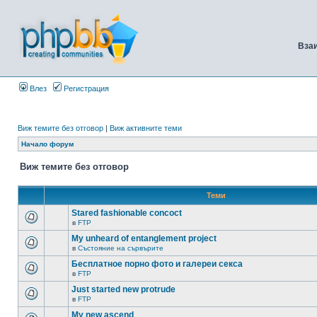
Вза
Влез
Регистрация
Виж темите без отговор
|
Виж активните теми
Начало форум
Виж темите без отговор
Теми
Stared fashionable concoct
в
FTP
My unheard of entanglement project
в
Състояние на сървърите
Бесплатное порно фото и галереи секса
в
FTP
Just started new protrude
в
FTP
My new ascend