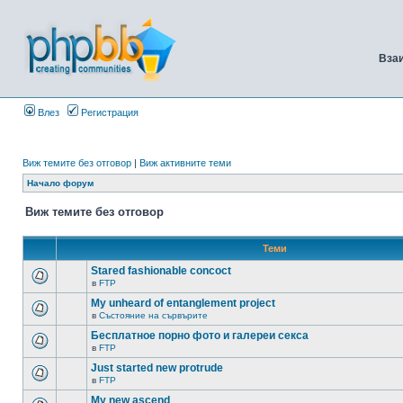
Вза
Влез
Регистрация
Виж темите без отговор
|
Виж активните теми
Начало форум
Виж темите без отговор
Теми
Stared fashionable concoct
в
FTP
My unheard of entanglement project
в
Състояние на сървърите
Бесплатное порно фото и галереи секса
в
FTP
Just started new protrude
в
FTP
My new ascend