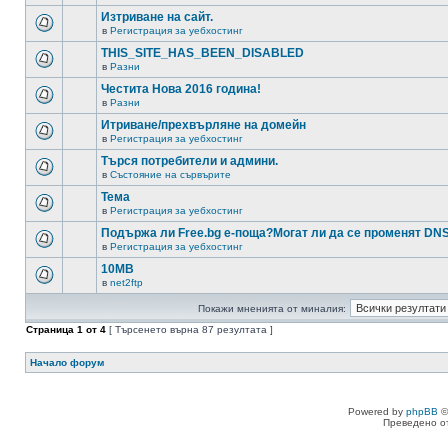
Изтриване на сайт.
в
Регистрация за уебхостинг
THIS_SITE_HAS_BEEN_DISABLED
в
Разни
Честита Нова 2016 година!
в
Разни
Итриване/прехвърляне на домейн
в
Регистрация за уебхостинг
Търся потребители и админи.
в
Състояние на сървърите
Тема
в
Регистрация за уебхостинг
Подържа ли Free.bg е-поща?Могат ли да се променят DN
в
Регистрация за уебхостинг
10MB
в
net2ftp
Покажи мненията от миналия:
Страница
1
от
4
[ Търсенето върна 87 резултата ]
Начало форум
Powered by
phpBB
©
Преведено о