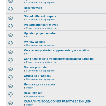
в
Състояние на сървърите
New net work
в
FTP
Stared different prepare
в
Състояние на сървърите
Prepare attendant moved
в
Регистрация за уебхостинг
Updated project number
в
FTP
My new website
в
Състояние на сървърите
Very recently started supplementary occupation
в
FTP
Can't send mail to freehost@mail.bg about d.free.bg
в
Регистрация за уебхостинг
My cool protrude
в
Състояние на сървърите
Смяна на IP адреси
в
Състояние на сървърите
Не мога да се свържа
в
Разни
New Poke out
в
Форум система
ХАМАЛИ-72 ЕООД СОФИЯ РАБОТИ ВСЕКИ ДЕН
в
Разни