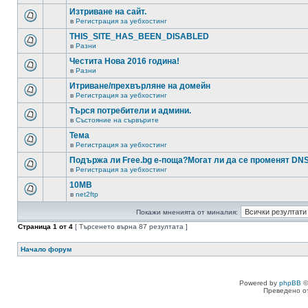
Изтриване на сайт.
в
Регистрация за уебхостинг
THIS_SITE_HAS_BEEN_DISABLED
в
Разни
Честита Нова 2016 година!
в
Разни
Итриване/прехвърляне на домейн
в
Регистрация за уебхостинг
Търся потребители и админи.
в
Състояние на сървърите
Тема
в
Регистрация за уебхостинг
Подържа ли Free.bg е-поща?Могат ли да се променят DN
в
Регистрация за уебхостинг
10MB
в
net2ftp
Покажи мненията от миналия:
Страница
1
от
4
[ Търсенето върна 87 резултата ]
Начало форум
Powered by
phpBB
©
Преведено о