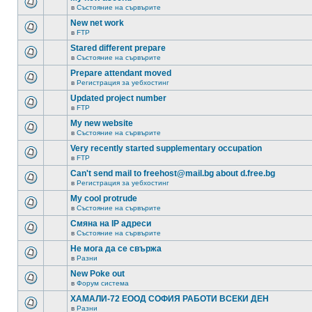
в
Състояние на сървърите
New net work
в
FTP
Stared different prepare
в
Състояние на сървърите
Prepare attendant moved
в
Регистрация за уебхостинг
Updated project number
в
FTP
My new website
в
Състояние на сървърите
Very recently started supplementary occupation
в
FTP
Can't send mail to freehost@mail.bg about d.free.bg
в
Регистрация за уебхостинг
My cool protrude
в
Състояние на сървърите
Смяна на IP адреси
в
Състояние на сървърите
Не мога да се свържа
в
Разни
New Poke out
в
Форум система
ХАМАЛИ-72 ЕООД СОФИЯ РАБОТИ ВСЕКИ ДЕН
в
Разни