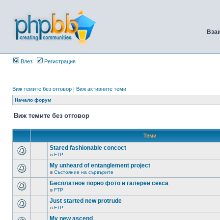
Вза
Влез
Регистрация
Виж темите без отговор
|
Виж активните теми
Начало форум
Виж темите без отговор
Теми
Stared fashionable concoct
в
FTP
My unheard of entanglement project
в
Състояние на сървърите
Бесплатное порно фото и галереи секса
в
FTP
Just started new protrude
в
FTP
My new ascend