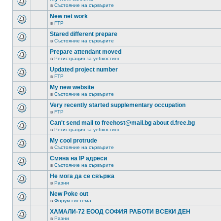
в
Състояние на сървърите
New net work
в
FTP
Stared different prepare
в
Състояние на сървърите
Prepare attendant moved
в
Регистрация за уебхостинг
Updated project number
в
FTP
My new website
в
Състояние на сървърите
Very recently started supplementary occupation
в
FTP
Can't send mail to freehost@mail.bg about d.free.bg
в
Регистрация за уебхостинг
My cool protrude
в
Състояние на сървърите
Смяна на IP адреси
в
Състояние на сървърите
Не мога да се свържа
в
Разни
New Poke out
в
Форум система
ХАМАЛИ-72 ЕООД СОФИЯ РАБОТИ ВСЕКИ ДЕН
в
Разни