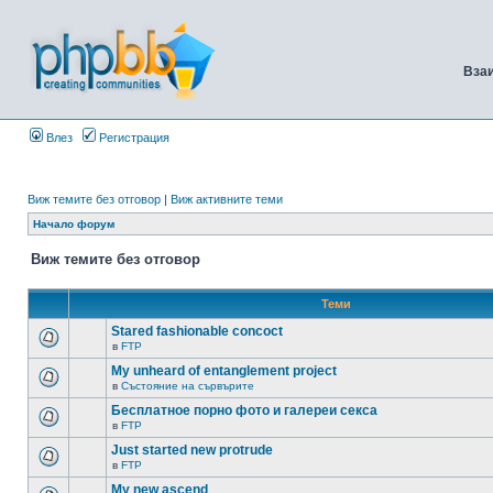
Вза
Влез
Регистрация
Виж темите без отговор
|
Виж активните теми
Начало форум
Виж темите без отговор
Теми
Stared fashionable concoct
в
FTP
My unheard of entanglement project
в
Състояние на сървърите
Бесплатное порно фото и галереи секса
в
FTP
Just started new protrude
в
FTP
My new ascend