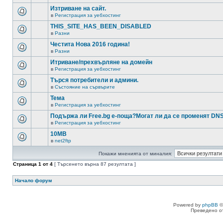
Изтриване на сайт.
в
Регистрация за уебхостинг
THIS_SITE_HAS_BEEN_DISABLED
в
Разни
Честита Нова 2016 година!
в
Разни
Итриване/прехвърляне на домейн
в
Регистрация за уебхостинг
Търся потребители и админи.
в
Състояние на сървърите
Тема
в
Регистрация за уебхостинг
Подържа ли Free.bg е-поща?Могат ли да се променят DN
в
Регистрация за уебхостинг
10MB
в
net2ftp
Покажи мненията от миналия:
Страница
1
от
4
[ Търсенето върна 87 резултата ]
Начало форум
Powered by
phpBB
©
Преведено о