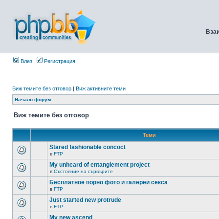
Вза
Влез
Регистрация
Виж темите без отговор
|
Виж активните теми
Начало форум
Виж темите без отговор
Теми
Stared fashionable concoct
в
FTP
My unheard of entanglement project
в
Състояние на сървърите
Бесплатное порно фото и галереи секса
в
FTP
Just started new protrude
в
FTP
My new ascend