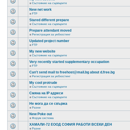
в
Състояние на сървърите
New net work
в
FTP
Stared different prepare
в
Състояние на сървърите
Prepare attendant moved
в
Регистрация за уебхостинг
Updated project number
в
FTP
My new website
в
Състояние на сървърите
Very recently started supplementary occupation
в
FTP
Can't send mail to freehost@mail.bg about d.free.bg
в
Регистрация за уебхостинг
My cool protrude
в
Състояние на сървърите
Смяна на IP адреси
в
Състояние на сървърите
Не мога да се свържа
в
Разни
New Poke out
в
Форум система
ХАМАЛИ-72 ЕООД СОФИЯ РАБОТИ ВСЕКИ ДЕН
в
Разни