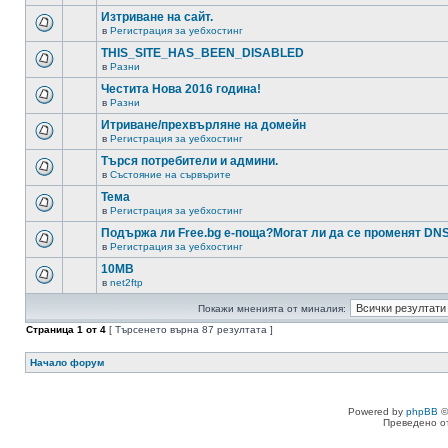
Изтриване на сайт.
в
Регистрация за уебхостинг
THIS_SITE_HAS_BEEN_DISABLED
в
Разни
Честита Нова 2016 година!
в
Разни
Итриване/прехвърляне на домейн
в
Регистрация за уебхостинг
Търся потребители и админи.
в
Състояние на сървърите
Тема
в
Регистрация за уебхостинг
Подържа ли Free.bg е-поща?Могат ли да се променят DN
в
Регистрация за уебхостинг
10MB
в
net2ftp
Покажи мненията от миналия:
Страница
1
от
4
[ Търсенето върна 87 резултата ]
Начало форум
Powered by
phpBB
©
Преведено о