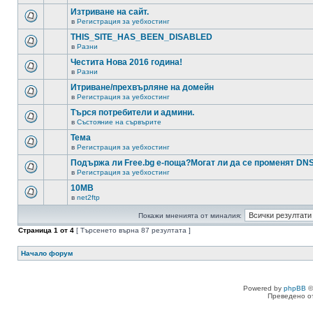
Изтриване на сайт.
в
Регистрация за уебхостинг
THIS_SITE_HAS_BEEN_DISABLED
в
Разни
Честита Нова 2016 година!
в
Разни
Итриване/прехвърляне на домейн
в
Регистрация за уебхостинг
Търся потребители и админи.
в
Състояние на сървърите
Тема
в
Регистрация за уебхостинг
Подържа ли Free.bg е-поща?Могат ли да се променят DN
в
Регистрация за уебхостинг
10MB
в
net2ftp
Покажи мненията от миналия:
Страница
1
от
4
[ Търсенето върна 87 резултата ]
Начало форум
Powered by
phpBB
©
Преведено о