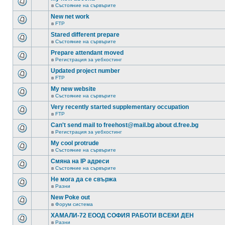
в
Състояние на сървърите
New net work
в
FTP
Stared different prepare
в
Състояние на сървърите
Prepare attendant moved
в
Регистрация за уебхостинг
Updated project number
в
FTP
My new website
в
Състояние на сървърите
Very recently started supplementary occupation
в
FTP
Can't send mail to freehost@mail.bg about d.free.bg
в
Регистрация за уебхостинг
My cool protrude
в
Състояние на сървърите
Смяна на IP адреси
в
Състояние на сървърите
Не мога да се свържа
в
Разни
New Poke out
в
Форум система
ХАМАЛИ-72 ЕООД СОФИЯ РАБОТИ ВСЕКИ ДЕН
в
Разни