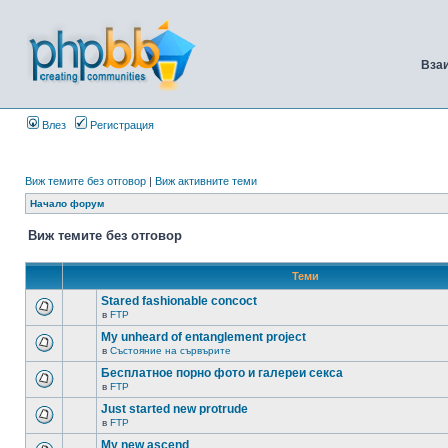
Вза
Влез
Регистрация
Виж темите без отговор
|
Виж активните теми
Начало форум
Виж темите без отговор
Теми
Stared fashionable concoct
в
FTP
My unheard of entanglement project
в
Състояние на сървърите
Бесплатное порно фото и галереи секса
в
FTP
Just started new protrude
в
FTP
My new ascend