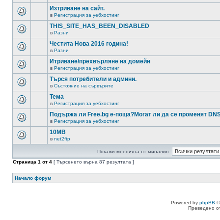
Изтриване на сайт.
в
Регистрация за уебхостинг
THIS_SITE_HAS_BEEN_DISABLED
в
Разни
Честита Нова 2016 година!
в
Разни
Итриване/прехвърляне на домейн
в
Регистрация за уебхостинг
Търся потребители и админи.
в
Състояние на сървърите
Тема
в
Регистрация за уебхостинг
Подържа ли Free.bg е-поща?Могат ли да се променят DN
в
Регистрация за уебхостинг
10MB
в
net2ftp
Покажи мненията от миналия:
Страница
1
от
4
[ Търсенето върна 87 резултата ]
Начало форум
Powered by
phpBB
©
Преведено о