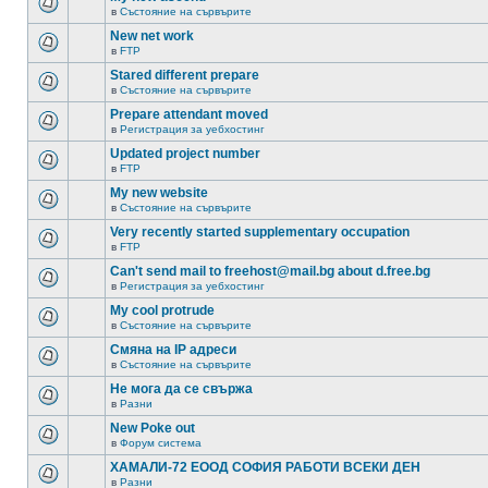
в
Състояние на сървърите
New net work
в
FTP
Stared different prepare
в
Състояние на сървърите
Prepare attendant moved
в
Регистрация за уебхостинг
Updated project number
в
FTP
My new website
в
Състояние на сървърите
Very recently started supplementary occupation
в
FTP
Can't send mail to freehost@mail.bg about d.free.bg
в
Регистрация за уебхостинг
My cool protrude
в
Състояние на сървърите
Смяна на IP адреси
в
Състояние на сървърите
Не мога да се свържа
в
Разни
New Poke out
в
Форум система
ХАМАЛИ-72 ЕООД СОФИЯ РАБОТИ ВСЕКИ ДЕН
в
Разни