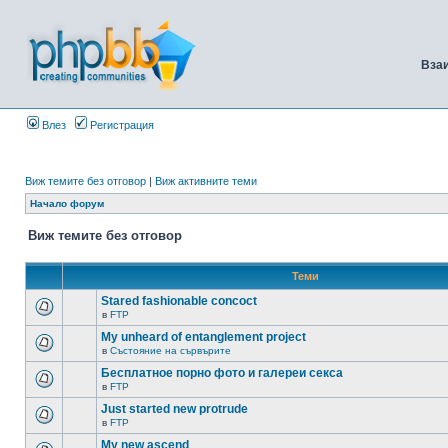
Вза
Влез
Регистрация
Виж темите без отговор
|
Виж активните теми
Начало форум
Виж темите без отговор
Теми
Stared fashionable concoct
в
FTP
My unheard of entanglement project
в
Състояние на сървърите
Бесплатное порно фото и галереи секса
в
FTP
Just started new protrude
в
FTP
My new ascend