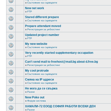
в
Състояние на сървърите
New net work
в
FTP
Stared different prepare
в
Състояние на сървърите
Prepare attendant moved
в
Регистрация за уебхостинг
Updated project number
в
FTP
My new website
в
Състояние на сървърите
Very recently started supplementary occupation
в
FTP
Can't send mail to freehost@mail.bg about d.free.bg
в
Регистрация за уебхостинг
My cool protrude
в
Състояние на сървърите
Смяна на IP адреси
в
Състояние на сървърите
Не мога да се свържа
в
Разни
New Poke out
в
Форум система
ХАМАЛИ-72 ЕООД СОФИЯ РАБОТИ ВСЕКИ ДЕН
в
Разни