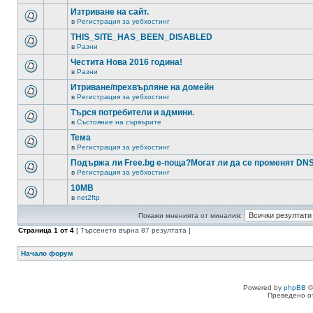
Изтриване на сайт.
в
Регистрация за уебхостинг
THIS_SITE_HAS_BEEN_DISABLED
в
Разни
Честита Нова 2016 година!
в
Разни
Итриване/прехвърляне на домейн
в
Регистрация за уебхостинг
Търся потребители и админи.
в
Състояние на сървърите
Тема
в
Регистрация за уебхостинг
Подържа ли Free.bg е-поща?Могат ли да се променят DN
в
Регистрация за уебхостинг
10MB
в
net2ftp
Покажи мненията от миналия:
Страница
1
от
4
[ Търсенето върна 87 резултата ]
Начало форум
Powered by
phpBB
©
Преведено о