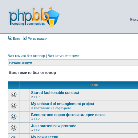
Вза
Влез
Регистрация
Виж темите без отговор
|
Виж активните теми
Начало форум
Виж темите без отговор
Теми
Stared fashionable concoct
в
FTP
My unheard of entanglement project
в
Състояние на сървърите
Бесплатное порно фото и галереи секса
в
FTP
Just started new protrude
в
FTP
My new ascend