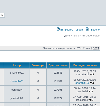
Въпроси/Отговори
Търсене
Дата и час: 07 Авг 2026, 09:00
Часовете са според зоната UTC + 2 часа [
DST
]
Автор
Отговори
Преглеждания
Последно мнение
16 Окт 2018, 21:59
sharonbx11
0
223631
sharonbx11
06 Окт 2018, 02:30
sharonbx11
0
215881
sharonbx11
08 Авг 2018, 19:14
conniedf4
0
217998
conniedf4
17 Юли 2018, 08:13
jessiedu69
0
226074
jessiedu69
27 Юни 2018, 14:16