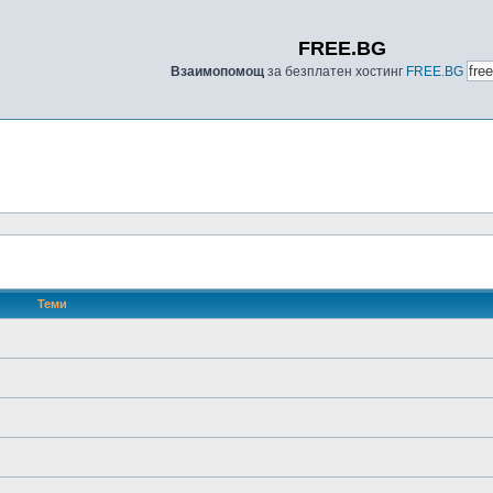
FREE.BG
Взаимопомощ
за безплатен хостинг
FREE.BG
Теми