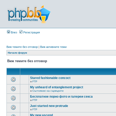
Влез
Регистрация
Виж темите без отговор
|
Виж активните теми
Начало форум
Виж темите без отговор
Stared fashionable concoct
в
FTP
My unheard of entanglement project
в
Състояние на сървърите
Бесплатное порно фото и галереи секса
в
FTP
Just started new protrude
в
FTP
My new ascend