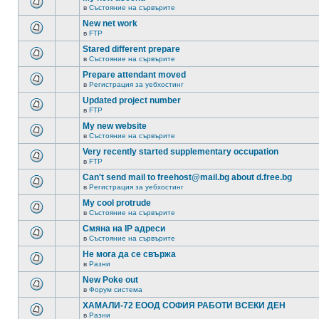
в
Състояние на сървърите
New net work
в
FTP
Stared different prepare
в
Състояние на сървърите
Prepare attendant moved
в
Регистрация за уебхостинг
Updated project number
в
FTP
My new website
в
Състояние на сървърите
Very recently started supplementary occupation
в
FTP
Can't send mail to freehost@mail.bg about d.free.bg
в
Регистрация за уебхостинг
My cool protrude
в
Състояние на сървърите
Смяна на IP адреси
в
Състояние на сървърите
Не мога да се свържа
в
Разни
New Poke out
в
Форум система
ХАМАЛИ-72 ЕООД СОФИЯ РАБОТИ ВСЕКИ ДЕН
в
Разни