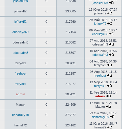
jessiedu69
0
216538
jessiedu69
16 Юни 2018, 07:24
jefferyff2
0
233005
jefferyff2
29 Май 2018, 18:17
jefferyff2
0
217260
jefferyff2
06 Май 2018, 18:27
charlieyc69
0
217154
charlieyc69
27 Апр 2018, 16:51
odessafm3
0
218062
odessafm3
10 Апр 2018, 00:56
odessafm3
0
215507
odessafm3
04 Апр 2018, 04:36
terryox1
0
209431
terryox1
03 Апр 2018, 11:15
freehost
0
212987
freehost
13 Мар 2018, 11:04
terryox1
0
213277
terryox1
11 Фев 2018, 12:14
admin
0
205421
admin
17 Ное 2016, 21:29
Мария
0
224609
Мария
23 Окт 2016, 10:17
richardky18
0
375877
richardky18
11 Юли 2016, 20:47
hamali72
0
224162
hamali72