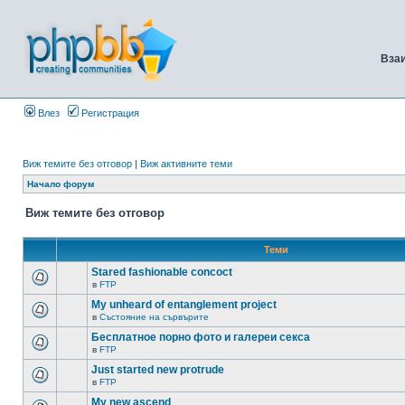
Вза
Влез
Регистрация
Виж темите без отговор
|
Виж активните теми
Начало форум
Виж темите без отговор
Теми
Stared fashionable concoct
в
FTP
My unheard of entanglement project
в
Състояние на сървърите
Бесплатное порно фото и галереи секса
в
FTP
Just started new protrude
в
FTP
My new ascend