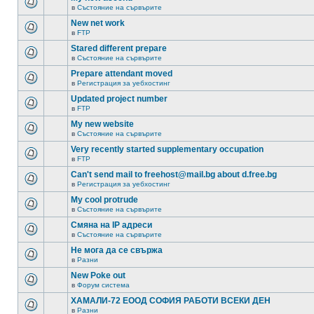
в
Състояние на сървърите
New net work
в
FTP
Stared different prepare
в
Състояние на сървърите
Prepare attendant moved
в
Регистрация за уебхостинг
Updated project number
в
FTP
My new website
в
Състояние на сървърите
Very recently started supplementary occupation
в
FTP
Can't send mail to freehost@mail.bg about d.free.bg
в
Регистрация за уебхостинг
My cool protrude
в
Състояние на сървърите
Смяна на IP адреси
в
Състояние на сървърите
Не мога да се свържа
в
Разни
New Poke out
в
Форум система
ХАМАЛИ-72 ЕООД СОФИЯ РАБОТИ ВСЕКИ ДЕН
в
Разни