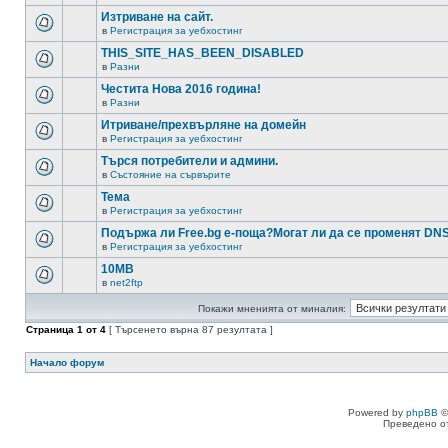
Изтриване на сайт.
в
Регистрация за уебхостинг
THIS_SITE_HAS_BEEN_DISABLED
в
Разни
Честита Нова 2016 година!
в
Разни
Итриване/прехвърляне на домейн
в
Регистрация за уебхостинг
Търся потребители и админи.
в
Състояние на сървърите
Тема
в
Регистрация за уебхостинг
Подържа ли Free.bg е-поща?Могат ли да се променят DN
в
Регистрация за уебхостинг
10MB
в
net2ftp
Покажи мненията от миналия:
Страница
1
от
4
[ Търсенето върна 87 резултата ]
Начало форум
Powered by
phpBB
©
Преведено о