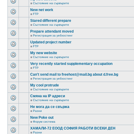
в
Състояние на сървърите
New net work
в
FTP
Stared different prepare
в
Състояние на сървърите
Prepare attendant moved
в
Регистрация за уебхостинг
Updated project number
в
FTP
My new website
в
Състояние на сървърите
Very recently started supplementary occupation
в
FTP
Can't send mail to freehost@mail.bg about d.free.bg
в
Регистрация за уебхостинг
My cool protrude
в
Състояние на сървърите
Смяна на IP адреси
в
Състояние на сървърите
Не мога да се свържа
в
Разни
New Poke out
в
Форум система
ХАМАЛИ-72 ЕООД СОФИЯ РАБОТИ ВСЕКИ ДЕН
в
Разни