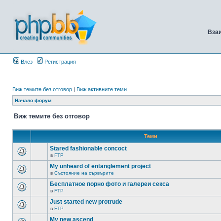
Вза
Влез
Регистрация
Виж темите без отговор
|
Виж активните теми
Начало форум
Виж темите без отговор
Теми
Stared fashionable concoct
в
FTP
My unheard of entanglement project
в
Състояние на сървърите
Бесплатное порно фото и галереи секса
в
FTP
Just started new protrude
в
FTP
My new ascend