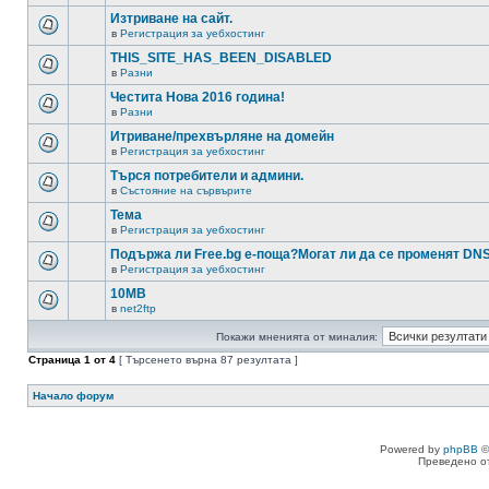
Изтриване на сайт.
в
Регистрация за уебхостинг
THIS_SITE_HAS_BEEN_DISABLED
в
Разни
Честита Нова 2016 година!
в
Разни
Итриване/прехвърляне на домейн
в
Регистрация за уебхостинг
Търся потребители и админи.
в
Състояние на сървърите
Тема
в
Регистрация за уебхостинг
Подържа ли Free.bg е-поща?Могат ли да се променят DN
в
Регистрация за уебхостинг
10MB
в
net2ftp
Покажи мненията от миналия:
Страница
1
от
4
[ Търсенето върна 87 резултата ]
Начало форум
Powered by
phpBB
©
Преведено о