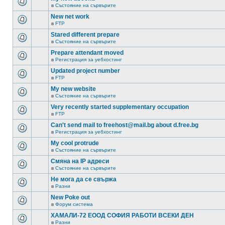
в
Състояние на сървърите
New net work
в
FTP
Stared different prepare
в
Състояние на сървърите
Prepare attendant moved
в
Регистрация за уебхостинг
Updated project number
в
FTP
My new website
в
Състояние на сървърите
Very recently started supplementary occupation
в
FTP
Can't send mail to freehost@mail.bg about d.free.bg
в
Регистрация за уебхостинг
My cool protrude
в
Състояние на сървърите
Смяна на IP адреси
в
Състояние на сървърите
Не мога да се свържа
в
Разни
New Poke out
в
Форум система
ХАМАЛИ-72 ЕООД СОФИЯ РАБОТИ ВСЕКИ ДЕН
в
Разни