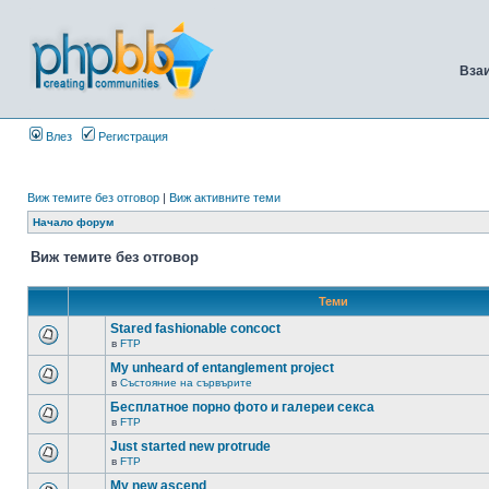
Вза
Влез
Регистрация
Виж темите без отговор
|
Виж активните теми
Начало форум
Виж темите без отговор
Теми
Stared fashionable concoct
в
FTP
My unheard of entanglement project
в
Състояние на сървърите
Бесплатное порно фото и галереи секса
в
FTP
Just started new protrude
в
FTP
My new ascend