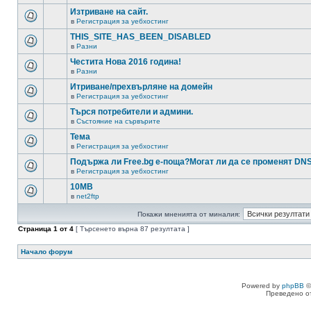
Изтриване на сайт.
в
Регистрация за уебхостинг
THIS_SITE_HAS_BEEN_DISABLED
в
Разни
Честита Нова 2016 година!
в
Разни
Итриване/прехвърляне на домейн
в
Регистрация за уебхостинг
Търся потребители и админи.
в
Състояние на сървърите
Тема
в
Регистрация за уебхостинг
Подържа ли Free.bg е-поща?Могат ли да се променят DN
в
Регистрация за уебхостинг
10MB
в
net2ftp
Покажи мненията от миналия:
Страница
1
от
4
[ Търсенето върна 87 резултата ]
Начало форум
Powered by
phpBB
©
Преведено о