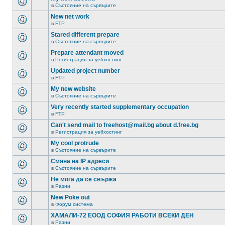
в
Състояние на сървърите
New net work
в
FTP
Stared different prepare
в
Състояние на сървърите
Prepare attendant moved
в
Регистрация за уебхостинг
Updated project number
в
FTP
My new website
в
Състояние на сървърите
Very recently started supplementary occupation
в
FTP
Can't send mail to freehost@mail.bg about d.free.bg
в
Регистрация за уебхостинг
My cool protrude
в
Състояние на сървърите
Смяна на IP адреси
в
Състояние на сървърите
Не мога да се свържа
в
Разни
New Poke out
в
Форум система
ХАМАЛИ-72 ЕООД СОФИЯ РАБОТИ ВСЕКИ ДЕН
в
Разни