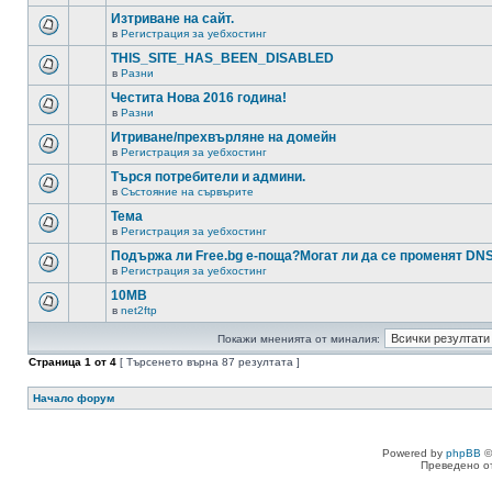
Изтриване на сайт.
в
Регистрация за уебхостинг
THIS_SITE_HAS_BEEN_DISABLED
в
Разни
Честита Нова 2016 година!
в
Разни
Итриване/прехвърляне на домейн
в
Регистрация за уебхостинг
Търся потребители и админи.
в
Състояние на сървърите
Тема
в
Регистрация за уебхостинг
Подържа ли Free.bg е-поща?Могат ли да се променят DN
в
Регистрация за уебхостинг
10MB
в
net2ftp
Покажи мненията от миналия:
Страница
1
от
4
[ Търсенето върна 87 резултата ]
Начало форум
Powered by
phpBB
©
Преведено о