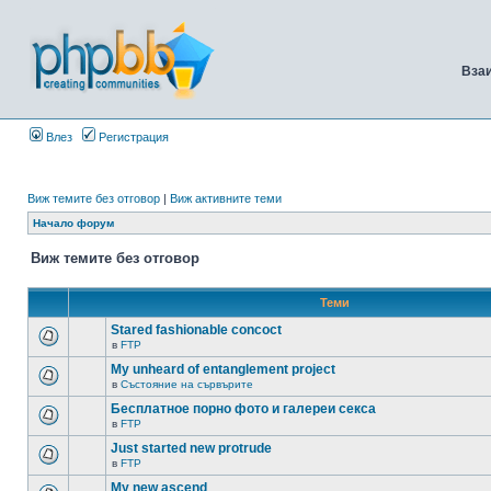
Вза
Влез
Регистрация
Виж темите без отговор
|
Виж активните теми
Начало форум
Виж темите без отговор
Теми
Stared fashionable concoct
в
FTP
My unheard of entanglement project
в
Състояние на сървърите
Бесплатное порно фото и галереи секса
в
FTP
Just started new protrude
в
FTP
My new ascend