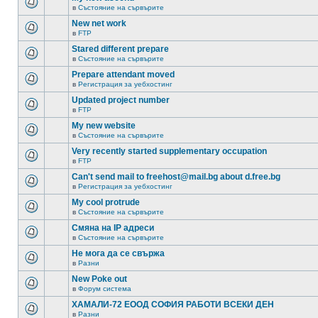
в
Състояние на сървърите
New net work
в
FTP
Stared different prepare
в
Състояние на сървърите
Prepare attendant moved
в
Регистрация за уебхостинг
Updated project number
в
FTP
My new website
в
Състояние на сървърите
Very recently started supplementary occupation
в
FTP
Can't send mail to freehost@mail.bg about d.free.bg
в
Регистрация за уебхостинг
My cool protrude
в
Състояние на сървърите
Смяна на IP адреси
в
Състояние на сървърите
Не мога да се свържа
в
Разни
New Poke out
в
Форум система
ХАМАЛИ-72 ЕООД СОФИЯ РАБОТИ ВСЕКИ ДЕН
в
Разни