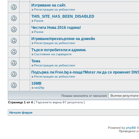
Изтриване на сайт.
в
Регистрация за уебхостинг
THIS_SITE_HAS_BEEN_DISABLED
в
Разни
Честита Нова 2016 година!
в
Разни
Итриване/прехвърляне на домейн
в
Регистрация за уебхостинг
Търся потребители и админи.
в
Състояние на сървърите
Тема
в
Регистрация за уебхостинг
Подържа ли Free.bg е-поща?Могат ли да се променят DN
в
Регистрация за уебхостинг
10MB
в
net2ftp
Покажи мненията от миналия:
Страница
1
от
4
[ Търсенето върна 87 резултата ]
Начало форум
Powered by
phpBB
©
Преведено о