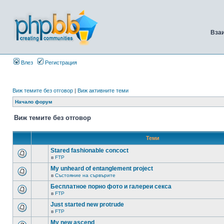
Вза
Влез
Регистрация
Виж темите без отговор
|
Виж активните теми
Начало форум
Виж темите без отговор
Теми
Stared fashionable concoct
в
FTP
My unheard of entanglement project
в
Състояние на сървърите
Бесплатное порно фото и галереи секса
в
FTP
Just started new protrude
в
FTP
My new ascend