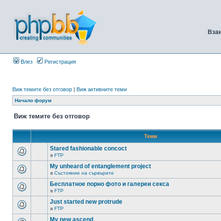
Вза
Влез
Регистрация
Виж темите без отговор
|
Виж активните теми
Начало форум
Виж темите без отговор
Теми
Stared fashionable concoct
в
FTP
My unheard of entanglement project
в
Състояние на сървърите
Бесплатное порно фото и галереи секса
в
FTP
Just started new protrude
в
FTP
My new ascend