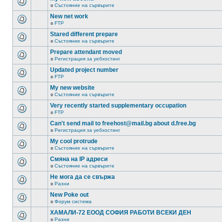
в
Състояние на сървърите
New net work
в
FTP
Stared different prepare
в
Състояние на сървърите
Prepare attendant moved
в
Регистрация за уебхостинг
Updated project number
в
FTP
My new website
в
Състояние на сървърите
Very recently started supplementary occupation
в
FTP
Can't send mail to freehost@mail.bg about d.free.bg
в
Регистрация за уебхостинг
My cool protrude
в
Състояние на сървърите
Смяна на IP адреси
в
Състояние на сървърите
Не мога да се свържа
в
Разни
New Poke out
в
Форум система
ХАМАЛИ-72 ЕООД СОФИЯ РАБОТИ ВСЕКИ ДЕН
в
Разни