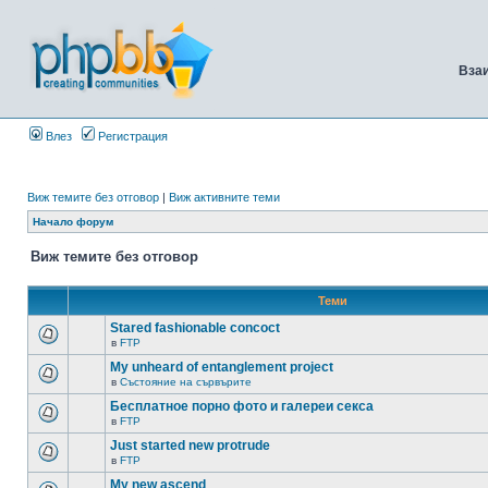
Вза
Влез
Регистрация
Виж темите без отговор
|
Виж активните теми
Начало форум
Виж темите без отговор
Теми
Stared fashionable concoct
в
FTP
My unheard of entanglement project
в
Състояние на сървърите
Бесплатное порно фото и галереи секса
в
FTP
Just started new protrude
в
FTP
My new ascend