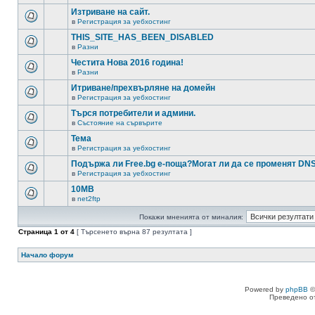
Изтриване на сайт.
в
Регистрация за уебхостинг
THIS_SITE_HAS_BEEN_DISABLED
в
Разни
Честита Нова 2016 година!
в
Разни
Итриване/прехвърляне на домейн
в
Регистрация за уебхостинг
Търся потребители и админи.
в
Състояние на сървърите
Тема
в
Регистрация за уебхостинг
Подържа ли Free.bg е-поща?Могат ли да се променят DN
в
Регистрация за уебхостинг
10MB
в
net2ftp
Покажи мненията от миналия:
Страница
1
от
4
[ Търсенето върна 87 резултата ]
Начало форум
Powered by
phpBB
©
Преведено о