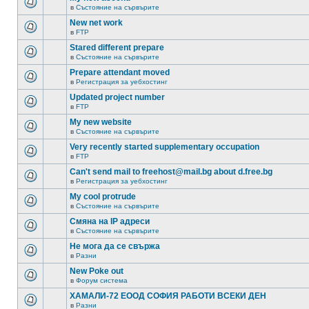
в
Състояние на сървърите
New net work
в
FTP
Stared different prepare
в
Състояние на сървърите
Prepare attendant moved
в
Регистрация за уебхостинг
Updated project number
в
FTP
My new website
в
Състояние на сървърите
Very recently started supplementary occupation
в
FTP
Can't send mail to freehost@mail.bg about d.free.bg
в
Регистрация за уебхостинг
My cool protrude
в
Състояние на сървърите
Смяна на IP адреси
в
Състояние на сървърите
Не мога да се свържа
в
Разни
New Poke out
в
Форум система
ХАМАЛИ-72 ЕООД СОФИЯ РАБОТИ ВСЕКИ ДЕН
в
Разни