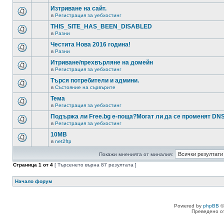
Изтриване на сайт.
в
Регистрация за уебхостинг
THIS_SITE_HAS_BEEN_DISABLED
в
Разни
Честита Нова 2016 година!
в
Разни
Итриване/прехвърляне на домейн
в
Регистрация за уебхостинг
Търся потребители и админи.
в
Състояние на сървърите
Тема
в
Регистрация за уебхостинг
Подържа ли Free.bg е-поща?Могат ли да се променят DN
в
Регистрация за уебхостинг
10MB
в
net2ftp
Покажи мненията от миналия:
Страница
1
от
4
[ Търсенето върна 87 резултата ]
Начало форум
Powered by
phpBB
©
Преведено о