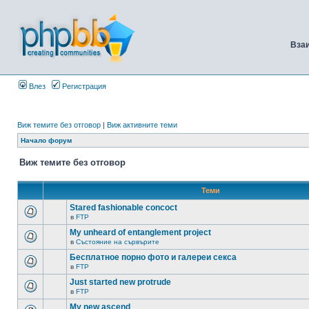
Вза
Влез
Регистрация
Виж темите без отговор
|
Виж активните теми
Начало форум
Виж темите без отговор
Теми
Stared fashionable concoct
в
FTP
My unheard of entanglement project
в
Състояние на сървърите
Бесплатное порно фото и галереи секса
в
FTP
Just started new protrude
в
FTP
My new ascend