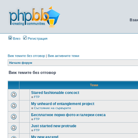
Вза
Влез
Регистрация
Виж темите без отговор
|
Виж активните теми
Начало форум
Виж темите без отговор
Теми
Stared fashionable concoct
в
FTP
My unheard of entanglement project
в
Състояние на сървърите
Бесплатное порно фото и галереи секса
в
FTP
Just started new protrude
в
FTP
My new ascend