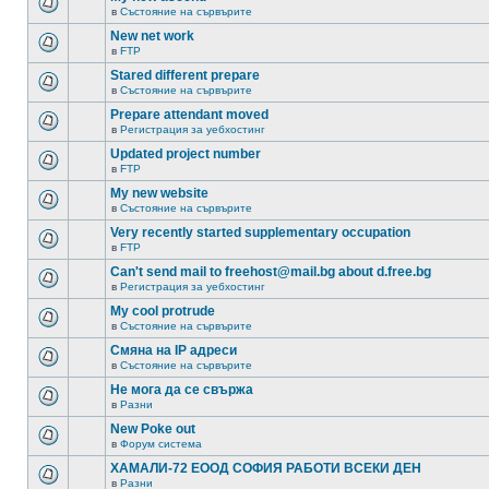
в
Състояние на сървърите
New net work
в
FTP
Stared different prepare
в
Състояние на сървърите
Prepare attendant moved
в
Регистрация за уебхостинг
Updated project number
в
FTP
My new website
в
Състояние на сървърите
Very recently started supplementary occupation
в
FTP
Can't send mail to freehost@mail.bg about d.free.bg
в
Регистрация за уебхостинг
My cool protrude
в
Състояние на сървърите
Смяна на IP адреси
в
Състояние на сървърите
Не мога да се свържа
в
Разни
New Poke out
в
Форум система
ХАМАЛИ-72 ЕООД СОФИЯ РАБОТИ ВСЕКИ ДЕН
в
Разни