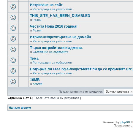
Изтриване на сайт.
в
Регистрация за уебхостинг
THIS_SITE_HAS_BEEN_DISABLED
в
Разни
Честита Нова 2016 година!
в
Разни
Итриване/прехвърляне на домейн
в
Регистрация за уебхостинг
Търся потребители и админи.
в
Състояние на сървърите
Тема
в
Регистрация за уебхостинг
Подържа ли Free.bg е-поща?Могат ли да се променят DN
в
Регистрация за уебхостинг
10MB
в
net2ftp
Покажи мненията от миналия:
Страница
1
от
4
[ Търсенето върна 87 резултата ]
Начало форум
Powered by
phpBB
©
Преведено о