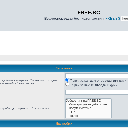
FREE.BG
Взаимопомощ
за безплатен хостинг
FREE.BG
Запитване
ш да бъде намерена. Сложи лист от думи
Търси за коя да е от въведените думи
 ползвайте * като маска.
Търси за всички въведени думи
 трябва да маркирате "търси в под
Настройки