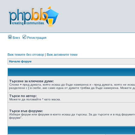
Влез
Регистрация
Виж темите без отговор
|
Виж активните теми
Начало форум
Търсене за ключови думи:
Сложи
+
пред думата, която искаш да бъде намерена и
-
пред думата, която не иска
разделени с
|
в скоби, ако само една от думите трябва да бъде намерена. Можете да
Търси по автор:
Можете да ползвайте * като маска.
Търси във форуми:
Избери форум или форуми в които искаш да търсиш. За да търсите и в под форумите
форуми".