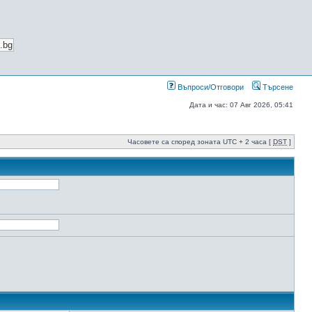
Въпроси/Отговори
Търсене
Дата и час: 07 Авг 2026, 05:41
Часовете са според зоната UTC + 2 часа [
DST
]