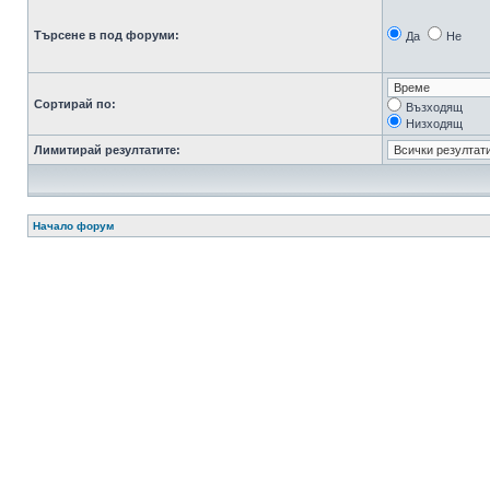
Търсене в под форуми:
Да
Не
Сортирай по:
Възходящ
Низходящ
Лимитирай резултатите:
Начало форум