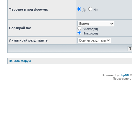
Търсене в под форуми:
Да
Не
Сортирай по:
Възходящ
Низходящ
Лимитирай резултатите:
Начало форум
Powered by
phpBB
©
Преведено о