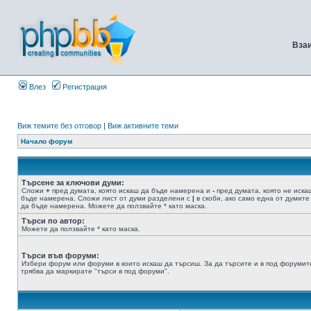
Вза
Влез
Регистрация
Виж темите без отговор
|
Виж активните теми
Начало форум
Търсене за ключови думи:
Сложи
+
пред думата, която искаш да бъде намерена и
-
пред думата, която не иска
бъде намерена. Сложи лист от думи разделени с
|
в скоби, ако само една от думите
да бъде намерена. Можете да ползвайте * като маска.
Търси по автор:
Можете да ползвайте * като маска.
Търси във форуми:
Избери форум или форуми в които искаш да търсиш. За да търсите и в под форумит
трябва да маркирате "търси в под форуми".